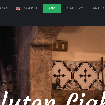
IANO
ENGLISH
HOME
GALLERY
ARTICO
luten Lig