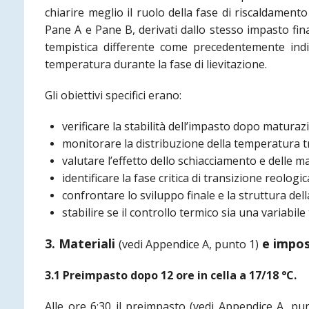
chiarire meglio il ruolo della fase di riscaldament
Pane A e Pane B, derivati dallo stesso impasto fin
tempistica differente come precedentemente indic
temperatura durante la fase di lievitazione.
Gli obiettivi specifici erano:
verificare la stabilità dell’impasto dopo maturaz
monitorare la distribuzione della temperatura tr
valutare l’effetto dello schiacciamento e delle m
identificare la fase critica di transizione reologic
confrontare lo sviluppo finale e la struttura del
stabilire se il controllo termico sia una variabil
3. Materiali
e impos
(vedi Appendice A, punto 1)
3.1 Preimpasto dopo 12 ore in cella a 17/18 °C.
Alle ore 6:30 il preimpasto
(vedi Appendice A, pu