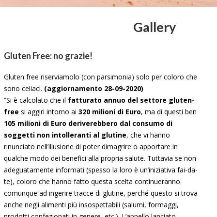
Gallery
Gluten Free: no grazie!
Gluten free riserviamolo (con parsimonia) solo per coloro che
sono celiaci.
(aggiornamento 28-09-2020)
“Si è calcolato che il
fatturato annuo del settore gluten-
free
si aggiri intorno ai
320 milioni di Euro
, ma di questi ben
105 milioni di Euro deriverebbero dal consumo di
soggetti non intolleranti al glutine
, che vi hanno
rinunciato nell’illusione di poter dimagrire o apportare in
qualche modo dei benefici alla propria salute. Tuttavia se non
adeguatamente informati (spesso la loro è un’iniziativa fai-da-
te), coloro che hanno fatto questa scelta continueranno
comunque ad ingerire tracce di glutine, perché questo si trova
anche negli alimenti più insospettabili (salumi, formaggi,
prodotti confezionati in genere, etc.). L’appello lanciato