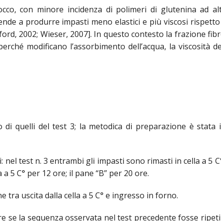
cco, con minore incidenza di polimeri di glutenina ad a
ende a produrre impasti meno elastici e più viscosi rispetto 
rd, 2002; Wieser, 2007]. In questo contesto la frazione fibr
ché modificano l’assorbimento dell’acqua, la viscosità de
 di quelli del test 3; la metodica di preparazione è stata i
: nel test n. 3 entrambi gli impasti sono rimasti in cella a 5 
a a 5 C° per 12 ore; il pane “B” per 20 ore.
 tra uscita dalla cella a 5 C° e ingresso in forno.
are se la sequenza osservata nel test precedente fosse ripetib