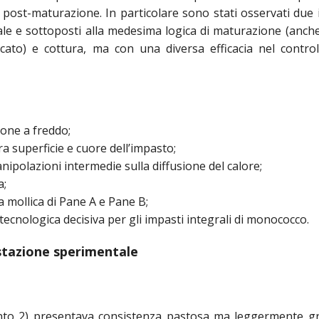
o post-maturazione. In particolare sono stati osservati due 
ale e sottoposti alla medesima logica di maturazione (anch
ato) e cottura, ma con una diversa efficacia nel control
ione a freddo;
a superficie e cuore dell’impasto;
anipolazioni intermedie sulla diffusione del calore;
a;
la mollica di Pane A e Pane B;
e tecnologica decisiva per gli impasti integrali di monococco.
tazione sperimentale
nto 2)
presentava consistenza pastosa ma leggermente g