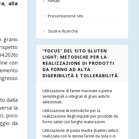
Filmati
a, alla
Presentazione sito
Studi e Ricerche
di grano
rispetto
“FOCUS” DEL SITO GLUTEN
04.2026)
LIGHT: METODICHE PER LA
fine con
REALIZZAZIONE DI PRODOTTI
DA FORNO AD ALTA
elemento
DIGERIBILITÀ E TOLLERABILITÀ.
ingresso
Utilizzazione di farine macinate a pietra
semintegrali o integrali di grani antichi
to dalla
selezionati.
versa la
Utilizzazione di metodiche per la
ci, poco
realizzazione degli impasti per prodotti da
forno salati con lunghe maturazioni.
aggio da
Utilizzazione di pasta madre (batteri lattici)
realizzata con le stesse farine da sola o in