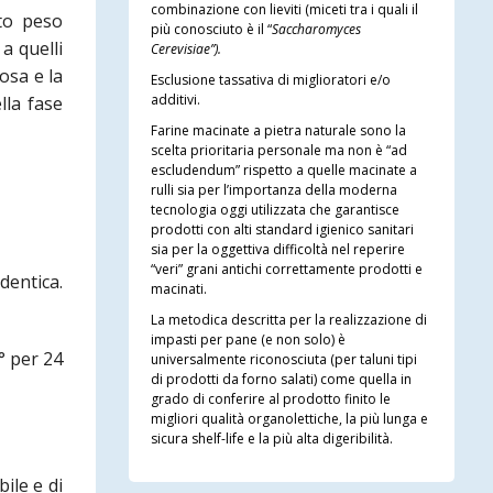
combinazione con lieviti (miceti tra i quali il
lto peso
più conosciuto è il “
Saccharomyces
a quelli
Cerevisiae”).
osa e la
Esclusione tassativa di miglioratori e/o
additivi.
lla fase
Farine macinate a pietra naturale sono la
scelta prioritaria personale ma non è “ad
escludendum” rispetto a quelle macinate a
rulli sia per l’importanza della moderna
tecnologia oggi utilizzata che garantisce
prodotti con alti standard igienico sanitari
sia per la oggettiva difficoltà nel reperire
“veri” grani antichi correttamente prodotti e
dentica.
macinati.
La metodica descritta per la realizzazione di
impasti per pane (e non solo) è
C° per 24
universalmente riconosciuta (per taluni tipi
di prodotti da forno salati) come quella in
grado di conferire al prodotto finito le
migliori qualità organolettiche, la più lunga e
sicura shelf-life e la più alta digeribilità.
ile e di