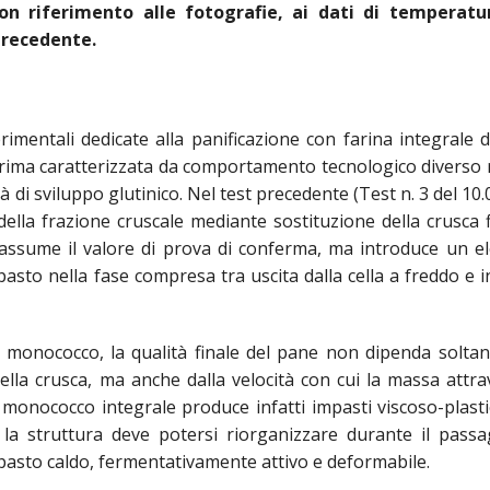
con riferimento alle fotografie, ai dati di temperatur
precedente.
imentali dedicate alla panificazione con farina integrale 
ima caratterizzata da comportamento tecnologico diverso 
 di sviluppo glutinico. Nel test precedente (Test n. 3 del 10.
 della frazione cruscale mediante sostituzione della crusca 
6 assume il valore di prova di conferma, ma introduce un 
impasto nella fase compresa tra uscita dalla cella a freddo e 
 di monococco, la qualità finale del pane non dipenda soltan
lla crusca, ma anche dalla velocità con cui la massa attra
l monococco integrale produce infatti impasti viscoso-plasti
e la struttura deve potersi riorganizzare durante il pass
asto caldo, fermentativamente attivo e deformabile.