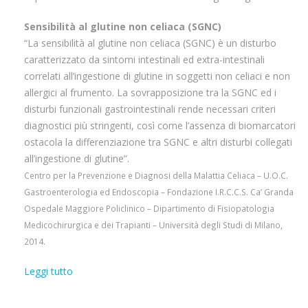
Sensibilità al glutine non celiaca (SGNC)
“La sensibilità al glutine non celiaca (SGNC) è un disturbo
caratterizzato da sintomi intestinali ed extra-intestinali
correlati all’ingestione di glutine in soggetti non celiaci e non
allergici al frumento. La sovrapposizione tra la SGNC ed i
disturbi funzionali gastrointestinali rende necessari criteri
diagnostici più stringenti, così come l’assenza di biomarcatori
ostacola la differenziazione tra SGNC e altri disturbi collegati
all’ingestione di glutine”.
Centro per la Prevenzione e Diagnosi della Malattia Celiaca – U.O.C.
Gastroenterologia ed Endoscopia – Fondazione I.R.C.C.S. Ca’ Granda
Ospedale Maggiore Policlinico – Dipartimento di Fisiopatologia
Medicochirurgica e dei Trapianti – Università degli Studi di Milano,
2014.
Leggi tutto