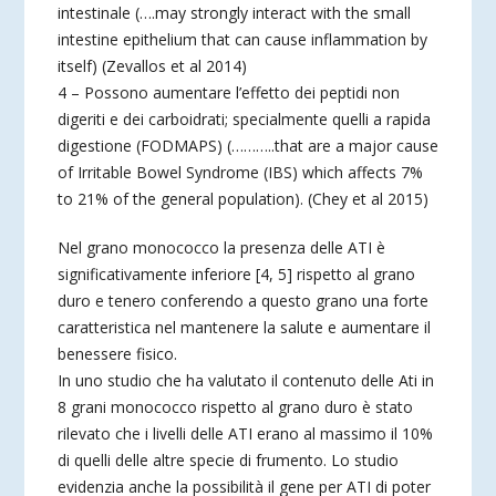
intestinale (….may strongly interact with the small
intestine epithelium that can cause inflammation by
itself) (Zevallos et al 2014)
4 – Possono aumentare l’effetto dei peptidi non
digeriti e dei carboidrati; specialmente quelli a rapida
digestione (FODMAPS) (………..that are a major cause
of Irritable Bowel Syndrome (IBS) which affects 7%
to 21% of the general population). (Chey et al 2015)
Nel grano monococco la presenza delle ATI è
significativamente inferiore [4, 5] rispetto al grano
duro e tenero conferendo a questo grano una forte
caratteristica nel mantenere la salute e aumentare il
benessere fisico.
In uno studio che ha valutato il contenuto delle Ati in
8 grani monococco rispetto al grano duro è stato
rilevato che i livelli delle ATI erano al massimo il 10%
di quelli delle altre specie di frumento. Lo studio
evidenzia anche la possibilità il gene per ATI di poter