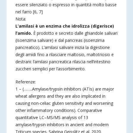
essere silenziato o espresso in quantità molto basse
nel farro [6, 7]
Nota:
L’amilasi è un enzima che idrolizza (digerisce)
l’amido.
È prodotto e secreto dalle ghiandole salivari
(isoenzima salivare) e dal pancreas (isoenzima
pancreatico). L’amilasi salivare inizia la digestione
degli amidi fino a rilasciare maltosio, maltotriosio e
destrani: l’amilasi pancreatica rilascia nell’intestino
zuccheri semplici per l’assorbimento.
Referenze:
1 – (……..Amylase/trypsin inhibitors (ATIs) are major
wheat allergens and they are also implicated in
causing non-celiac gluten sensitivity and worsening
other inflammatory conditions). Comparative
quantitative LC–MS/MS analysis of 13
amylase/trypsin inhibitors in ancient and modern
Triticum species. Sabrina Geisslitz et al. 2020.