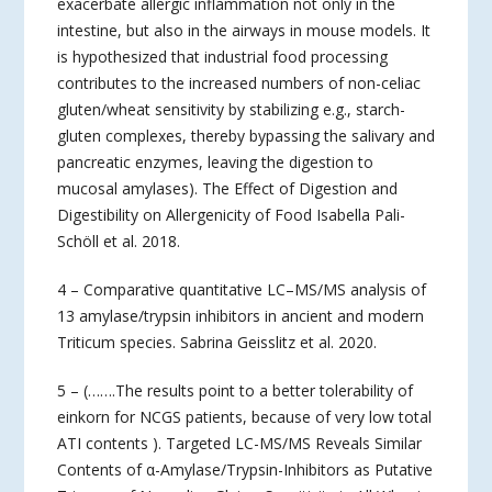
exacerbate allergic inflammation not only in the
intestine, but also in the airways in mouse models. It
is hypothesized that industrial food processing
contributes to the increased numbers of non-celiac
gluten/wheat sensitivity by stabilizing e.g., starch-
gluten complexes, thereby bypassing the salivary and
pancreatic enzymes, leaving the digestion to
mucosal amylases). The Effect of Digestion and
Digestibility on Allergenicity of Food Isabella Pali-
Schöll et al. 2018.
4 – Comparative quantitative LC–MS/MS analysis of
13 amylase/trypsin inhibitors in ancient and modern
Triticum species. Sabrina Geisslitz et al. 2020.
5 – (…….The results point to a better tolerability of
einkorn for NCGS patients, because of very low total
ATI contents ). Targeted LC-MS/MS Reveals Similar
Contents of α-Amylase/Trypsin-Inhibitors as Putative