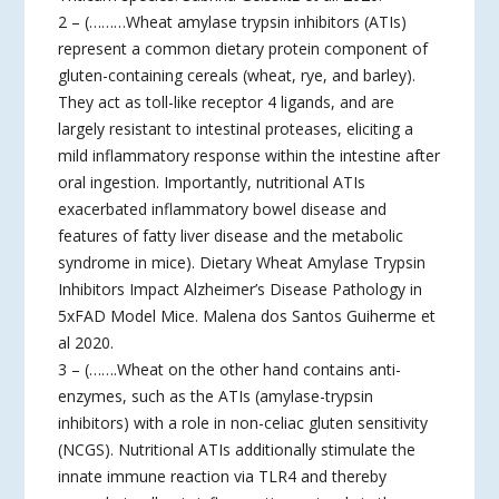
2 – (………Wheat amylase trypsin inhibitors (ATIs)
represent a common dietary protein component of
gluten-containing cereals (wheat, rye, and barley).
They act as toll-like receptor 4 ligands, and are
largely resistant to intestinal proteases, eliciting a
mild inflammatory response within the intestine after
oral ingestion. Importantly, nutritional ATIs
exacerbated inflammatory bowel disease and
features of fatty liver disease and the metabolic
syndrome in mice). Dietary Wheat Amylase Trypsin
Inhibitors Impact Alzheimer’s Disease Pathology in
5xFAD Model Mice. Malena dos Santos Guiherme et
al 2020.
3 – (…….Wheat on the other hand contains anti-
enzymes, such as the ATIs (amylase-trypsin
inhibitors) with a role in non-celiac gluten sensitivity
(NCGS). Nutritional ATIs additionally stimulate the
innate immune reaction via TLR4 and thereby