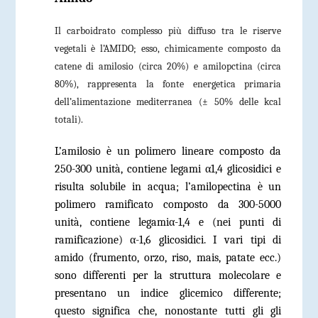
Il carboidrato complesso più diffuso tra le riserve
vegetali è l’AMIDO; esso, chimicamente composto da
catene di amilosio (circa 20%) e amilopctina (circa
80%), rappresenta la fonte energetica primaria
dell’alimentazione mediterranea (± 50% delle kcal
totali).
L’amilosio è un polimero lineare composto da
250-300 unità, contiene legami α1,4 glicosidici e
risulta solubile in acqua; l’amilopectina è un
polimero ramificato composto da 300-5000
unità, contiene legamiα-1,4 e (nei punti di
ramificazione) α-1,6 glicosidici. I vari tipi di
amido (frumento, orzo, riso, mais, patate ecc.)
sono differenti per la struttura molecolare e
presentano un indice glicemico differente;
questo significa che, nonostante tutti gli gli