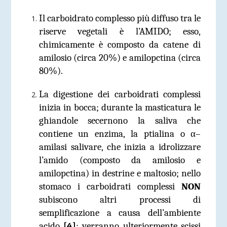
Il carboidrato complesso più diffuso tra le
riserve vegetali è l’AMIDO; esso,
chimicamente è composto da catene di
amilosio (circa 20%) e amilopctina (circa
80%).
La digestione dei carboidrati complessi
inizia in bocca; durante la masticatura le
ghiandole secernono la saliva che
contiene un enzima, la ptialina o α–
amilasi salivare, che inizia a idrolizzare
l’amido (composto da amilosio e
amilopctina) in destrine e maltosio; nello
stomaco i carboidrati complessi
NON
subiscono altri processi di
semplificazione a causa dell’ambiente
acido
[4]
; verranno ulteriormente scissi