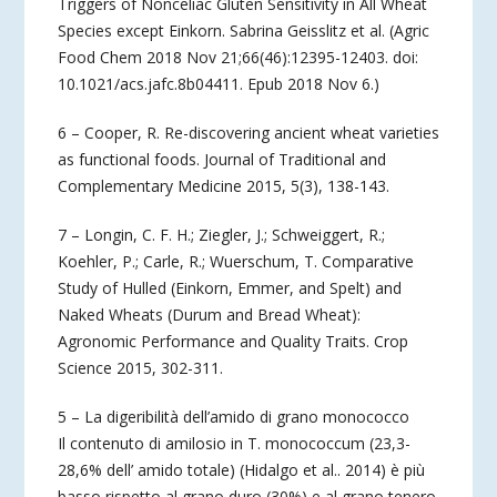
Triggers of Nonceliac Gluten Sensitivity in All Wheat
Species except Einkorn. Sabrina Geisslitz et al. (Agric
Food Chem 2018 Nov 21;66(46):12395-12403. doi:
10.1021/acs.jafc.8b04411. Epub 2018 Nov 6.)
6 – Cooper, R. Re-discovering ancient wheat varieties
as functional foods. Journal of Traditional and
Complementary Medicine 2015, 5(3), 138-143.
7 – Longin, C. F. H.; Ziegler, J.; Schweiggert, R.;
Koehler, P.; Carle, R.; Wuerschum, T. Comparative
Study of Hulled (Einkorn, Emmer, and Spelt) and
Naked Wheats (Durum and Bread Wheat):
Agronomic Performance and Quality Traits. Crop
Science 2015, 302-311.
5 – La digeribilità dell’amido di grano monococco
Il contenuto di amilosio in T. monococcum (23,3-
28,6% dell’ amido totale) (Hidalgo et al.. 2014) è più
basso rispetto al grano duro (30%) e al grano tenero