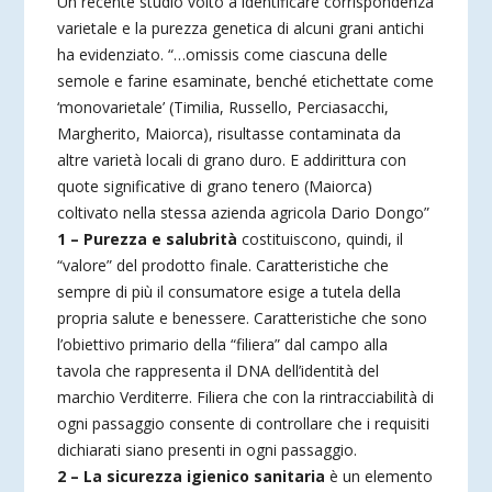
Un recente studio volto a identificare corrispondenza
varietale e la purezza genetica di alcuni grani antichi
ha evidenziato. “…omissis come ciascuna delle
semole e farine esaminate, benché etichettate come
‘monovarietale’ (Timilia, Russello, Perciasacchi,
Margherito, Maiorca), risultasse contaminata da
altre varietà locali di grano duro. E addirittura con
quote significative di grano tenero (Maiorca)
coltivato nella stessa azienda agricola Dario Dongo”
1 – Purezza e salubrità
costituiscono, quindi, il
“valore” del prodotto finale. Caratteristiche che
sempre di più il consumatore esige a tutela della
propria salute e benessere. Caratteristiche che sono
l’obiettivo primario della “filiera” dal campo alla
tavola che rappresenta il DNA dell’identità del
marchio Verditerre. Filiera che con la rintracciabilità di
ogni passaggio consente di controllare che i requisiti
dichiarati siano presenti in ogni passaggio.
2 – La sicurezza igienico sanitaria
è un elemento