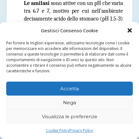
Le amilasi
sono attive con un pH che varia
tra 6.7 e 7, motivo per cui nell’ambiente
decisamente acido dello stomaco (pH 1.5-3)
la ptialina viene lentamente inattivata. Le
Gestisci Consenso Cookie
amilasi, inoltre, non riescono a digerire
l’amido contenuto nei granuli, motivo per
Per fornire le migliori esperienze, utilizziamo tecnologie come i cookie
per memorizzare e/o accedere alle informazioni del dispositivo. Il
cui è efficace solo se l’alimento viene cotto.
consenso a queste tecnologie ci permetterà di elaborare dati come il
Se l’amido è crudo, l’acidità gastrica
comportamento di navigazione o ID unici su questo sito. Non
favorisce la rottura dei granuli in cui è
acconsentire o ritirare il consenso può influire negativamente su alcune
caratteristiche e funzioni.
racchiuso, facilitando la successiva azione
delle amilasi pancreatiche.
Accetta
Le amilasi
non possono invece
idrolizzare i legami di tipo α-1,6
Nega
(
ramificati
) presenti nella struttura
Visualizza le preferenze
dell’amilopectina;
Cookie Policy
Privacy Policy
Glicogeno