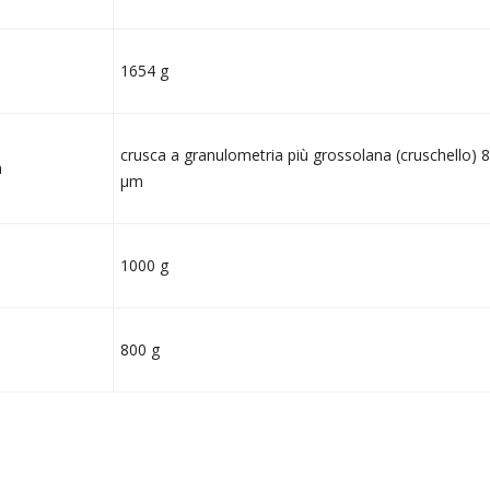
1654 g
crusca a granulometria più grossolana (cruschello)
a
µm
1000 g
800 g