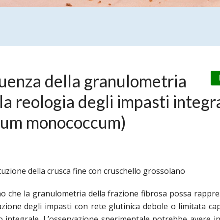
luenza della granulometria
la reologia degli impasti integra
ticum monococcum)
uzione della crusca fine con cruschello grossolano
ono che
la granulometria della frazione fibrosa possa rappr
ione degli impasti con rete glutinica debole o limitata cap
 integrale. L’osservazione sperimentale potrebbe avere i