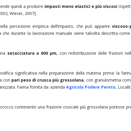
 tende quindi a produrre
impasti meno elastici e più viscosi
rispett
002; Wieser, 2007].
nella percezione empirica dell’impasto, che può apparire
viscoso-p
 che durante la lavorazione manuale viene talvolta descritta come 
 una
setacciatura a 600 µm
, con redistribuzione delle frazioni nel
ifica significativa nella preparazione della materia prima: la farin
ta con
pari peso di crusca più grossolana
, con granulometria com
ganizzata. Farina fornita da: azienda
Agricola Podere Pereto
, Locali
onococco contenente una frazione cruscale più grossolana potesse pr