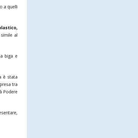
o a quelli
lastico,
simile al
la biga e
a è stata
presa tra
tà Podere
esentare,