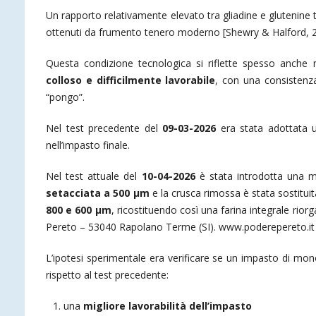
Un rapporto relativamente elevato tra gliadine e glutenine
ottenuti da frumento tenero moderno [Shewry & Halford, 2
Questa condizione tecnologica si riflette spesso anche 
colloso e difficilmente lavorabile
, con una consistenza
“pongo”.
Nel test precedente del
09-03-2026
era stata adottata
nell’impasto finale.
Nel test attuale del
10-04-2026
è stata introdotta una mod
setacciata a 500 µm
e la crusca rimossa è stata sostitui
800 e 600 µm
, ricostituendo così una farina integrale rior
Pereto – 53040 Rapolano Terme (SI). www.poderepereto.it
L’ipotesi sperimentale era verificare se un impasto di m
rispetto al test precedente:
una
migliore lavorabilità dell’impasto