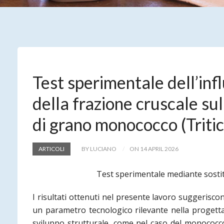
Test sperimentale dell’inf
della frazione cruscale sul
di grano monococco (Tri
ARTICOLI
BY LUCIANO
ON 14 APRIL 2026
Test sperimentale mediante sostit
I risultati ottenuti nel presente lavoro suggerisc
un parametro tecnologico rilevante nella progettaz
sviluppo strutturale
, come nel caso del monococco