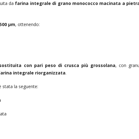
tuita da
farina integrale di grano monococco macinata a pietr
 500 µm
, ottenendo:
sostituita con pari peso di crusca più grossolana
, con gran
farina integrale riorganizzata
.
è stata la seguente:
a
zata