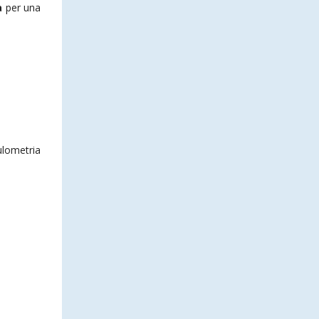
a
per una
ulometria