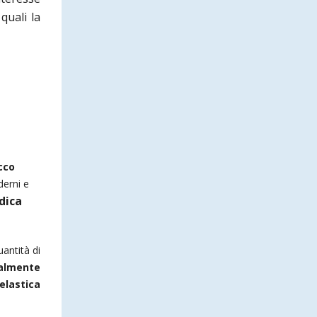
 quali la
cco
derni e
dica
antità di
palmente
elastica