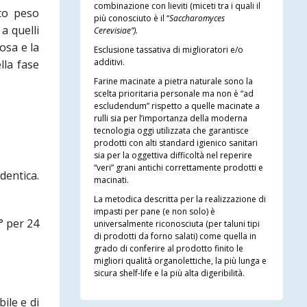
combinazione con lieviti (miceti tra i quali il
lto peso
più conosciuto è il “
Saccharomyces
a quelli
Cerevisiae”).
osa e la
Esclusione tassativa di miglioratori e/o
additivi.
lla fase
Farine macinate a pietra naturale sono la
scelta prioritaria personale ma non è “ad
escludendum” rispetto a quelle macinate a
rulli sia per l’importanza della moderna
tecnologia oggi utilizzata che garantisce
prodotti con alti standard igienico sanitari
sia per la oggettiva difficoltà nel reperire
“veri” grani antichi correttamente prodotti e
dentica.
macinati.
La metodica descritta per la realizzazione di
impasti per pane (e non solo) è
C° per 24
universalmente riconosciuta (per taluni tipi
di prodotti da forno salati) come quella in
grado di conferire al prodotto finito le
migliori qualità organolettiche, la più lunga e
sicura shelf-life e la più alta digeribilità.
ile e di