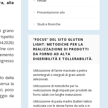
Filmati
a, alla
Presentazione sito
Studi e Ricerche
di grano
rispetto
“FOCUS” DEL SITO GLUTEN
04.2026)
LIGHT: METODICHE PER LA
fine con
REALIZZAZIONE DI PRODOTTI
DA FORNO AD ALTA
elemento
DIGERIBILITÀ E TOLLERABILITÀ.
ingresso
Utilizzazione di farine macinate a pietra
semintegrali o integrali di grani antichi
to dalla
selezionati.
versa la
Utilizzazione di metodiche per la
ci, poco
realizzazione degli impasti per prodotti da
forno salati con lunghe maturazioni.
aggio da
Utilizzazione di pasta madre (batteri lattici)
realizzata con le stesse farine da sola o in