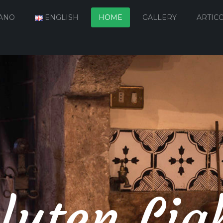
IANO
ENGLISH
HOME
GALLERY
ARTICO
luten Lig