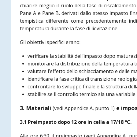
chiarire meglio il ruolo della fase di riscaldament
Pane A e Pane B, derivati dallo stesso impasto fin
tempistica differente come precedentemente indic
temperatura durante la fase di lievitazione.
Gli obiettivi specifici erano:
verificare la stabilità dell’impasto dopo maturaz
monitorare la distribuzione della temperatura tr
valutare l’effetto dello schiacciamento e delle m
identificare la fase critica di transizione reologic
confrontare lo sviluppo finale e la struttura del
stabilire se il controllo termico sia una variabil
3. Materiali
e impos
(vedi Appendice A, punto 1)
3.1 Preimpasto dopo 12 ore in cella a 17/18 °C.
Alle ore 6:30 il preimpasto
(vedi Appendice A, pu