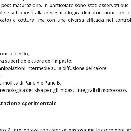
o post-maturazione. In particolare sono stati osservati due 
ale e sottoposti alla medesima logica di maturazione (anch
ato) e cottura, ma con una diversa efficacia nel control
ione a freddo;
a superficie e cuore dell’impasto;
anipolazioni intermedie sulla diffusione del calore;
a;
la mollica di Pane A e Pane B;
e tecnologica decisiva per gli impasti integrali di monococco.
tazione sperimentale
nto 2)
presentava consistenza pastosa ma leggermente g