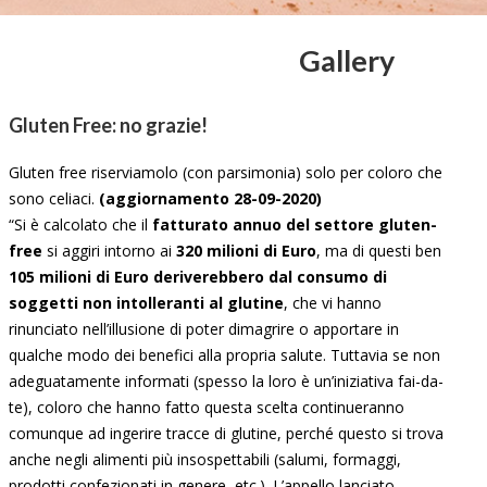
Gallery
Gluten Free: no grazie!
Gluten free riserviamolo (con parsimonia) solo per coloro che
sono celiaci.
(aggiornamento 28-09-2020)
“Si è calcolato che il
fatturato annuo del settore gluten-
free
si aggiri intorno ai
320 milioni di Euro
, ma di questi ben
105 milioni di Euro deriverebbero dal consumo di
soggetti non intolleranti al glutine
, che vi hanno
rinunciato nell’illusione di poter dimagrire o apportare in
qualche modo dei benefici alla propria salute. Tuttavia se non
adeguatamente informati (spesso la loro è un’iniziativa fai-da-
te), coloro che hanno fatto questa scelta continueranno
comunque ad ingerire tracce di glutine, perché questo si trova
anche negli alimenti più insospettabili (salumi, formaggi,
prodotti confezionati in genere, etc.). L’appello lanciato