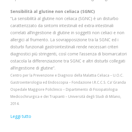
Sensibilità al glutine non celiaca (SGNC)
“La sensibilità al glutine non celiaca (SGNC) è un disturbo
caratterizzato da sintomi intestinali ed extra-intestinali
correlati all’ingestione di glutine in soggetti non celiaci e non
allergici al frumento. La sovrapposizione tra la SGNC ed i
disturbi funzionali gastrointestinali rende necessari criteri
diagnostici più stringenti, così come l’assenza di biomarcatori
ostacola la differenziazione tra SGNC e altri disturbi collegati
all’ingestione di glutine”.
Centro per la Prevenzione e Diagnosi della Malattia Celiaca – U.O.C.
Gastroenterologia ed Endoscopia – Fondazione I.R.C.C.S. Ca’ Granda
Ospedale Maggiore Policlinico – Dipartimento di Fisiopatologia
Medicochirurgica e dei Trapianti – Università degli Studi di Milano,
2014.
Leggi tutto