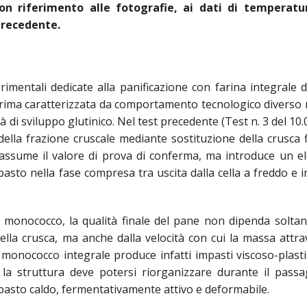
con riferimento alle fotografie, ai dati di temperatur
precedente.
imentali dedicate alla panificazione con farina integrale 
ima caratterizzata da comportamento tecnologico diverso 
 di sviluppo glutinico. Nel test precedente (Test n. 3 del 10.
 della frazione cruscale mediante sostituzione della crusca 
6 assume il valore di prova di conferma, ma introduce un 
impasto nella fase compresa tra uscita dalla cella a freddo e 
 di monococco, la qualità finale del pane non dipenda soltan
lla crusca, ma anche dalla velocità con cui la massa attra
l monococco integrale produce infatti impasti viscoso-plasti
e la struttura deve potersi riorganizzare durante il pass
asto caldo, fermentativamente attivo e deformabile.