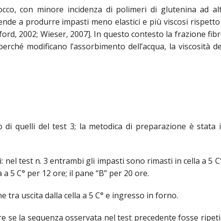
cco, con minore incidenza di polimeri di glutenina ad a
ende a produrre impasti meno elastici e più viscosi rispetto 
rd, 2002; Wieser, 2007]. In questo contesto la frazione fibr
ché modificano l’assorbimento dell’acqua, la viscosità de
 di quelli del test 3; la metodica di preparazione è stata i
: nel test n. 3 entrambi gli impasti sono rimasti in cella a 5 
a a 5 C° per 12 ore; il pane “B” per 20 ore.
 tra uscita dalla cella a 5 C° e ingresso in forno.
are se la sequenza osservata nel test precedente fosse ripetib