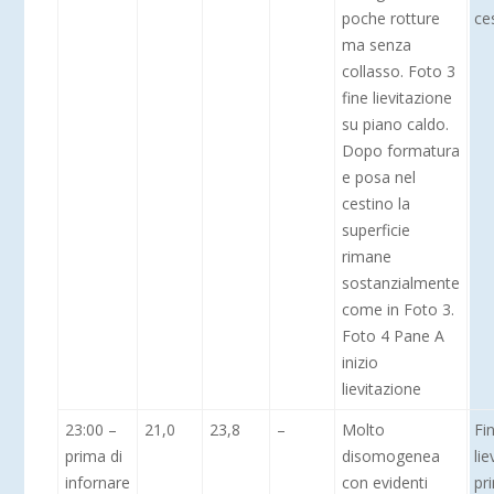
poche rotture
ce
ma senza
collasso. Foto 3
fine lievitazione
su piano caldo.
Dopo formatura
e posa nel
cestino la
superficie
rimane
sostanzialmente
come in Foto 3.
Foto 4 Pane A
inizio
lievitazione
23:00 –
21,0
23,8
–
Molto
Fi
prima di
disomogenea
lie
infornare
con evidenti
pr