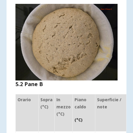
5.2 Pane B
Orario
Sopra
In
Piano
Superficie /
(°C)
mezzo
caldo
note
(°C)
(°C)