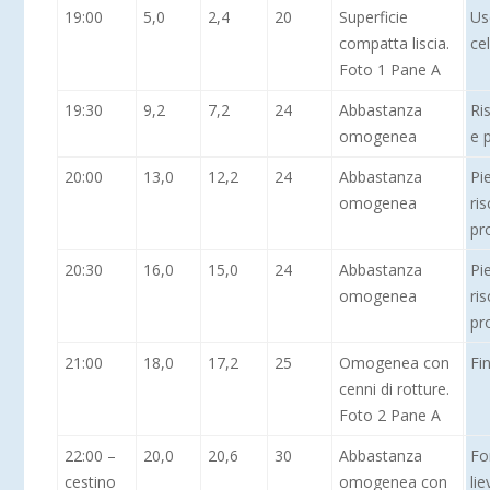
19:00
5,0
2,4
20
Superficie
Us
compatta liscia.
cel
Foto 1 Pane A
19:30
9,2
7,2
24
Abbastanza
Ri
omogenea
e 
20:00
13,0
12,2
24
Abbastanza
Pi
omogenea
ri
pr
20:30
16,0
15,0
24
Abbastanza
Pi
omogenea
ri
pr
21:00
18,0
17,2
25
Omogenea con
Fi
cenni di rotture.
Foto 2 Pane A
22:00 –
20,0
20,6
30
Abbastanza
Fo
cestino
omogenea con
lie