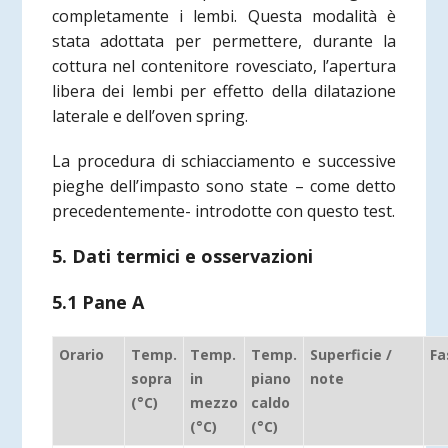
completamente i lembi. Questa modalità è
stata adottata per permettere, durante la
cottura nel contenitore rovesciato, l’apertura
libera dei lembi per effetto della dilatazione
laterale e dell’oven spring.
La procedura di schiacciamento e successive
pieghe dell’impasto sono state – come detto
precedentemente- introdotte con questo test.
5. Dati termici e osservazioni
5.1 Pane A
Orario
Temp.
Temp.
Temp.
Superficie /
Fa
sopra
in
piano
note
(°C)
mezzo
caldo
(°C)
(°C)