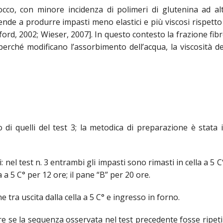
cco, con minore incidenza di polimeri di glutenina ad a
ende a produrre impasti meno elastici e più viscosi rispetto 
rd, 2002; Wieser, 2007]. In questo contesto la frazione fibr
ché modificano l’assorbimento dell’acqua, la viscosità de
 di quelli del test 3; la metodica di preparazione è stata i
: nel test n. 3 entrambi gli impasti sono rimasti in cella a 5 
a a 5 C° per 12 ore; il pane “B” per 20 ore.
 tra uscita dalla cella a 5 C° e ingresso in forno.
are se la sequenza osservata nel test precedente fosse ripetib