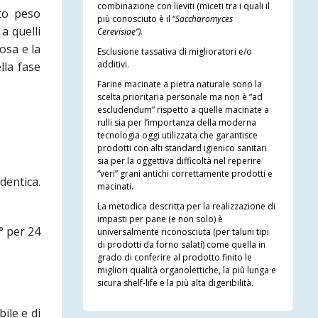
combinazione con lieviti (miceti tra i quali il
lto peso
più conosciuto è il “
Saccharomyces
a quelli
Cerevisiae”).
osa e la
Esclusione tassativa di miglioratori e/o
additivi.
lla fase
Farine macinate a pietra naturale sono la
scelta prioritaria personale ma non è “ad
escludendum” rispetto a quelle macinate a
rulli sia per l’importanza della moderna
tecnologia oggi utilizzata che garantisce
prodotti con alti standard igienico sanitari
sia per la oggettiva difficoltà nel reperire
“veri” grani antichi correttamente prodotti e
dentica.
macinati.
La metodica descritta per la realizzazione di
impasti per pane (e non solo) è
C° per 24
universalmente riconosciuta (per taluni tipi
di prodotti da forno salati) come quella in
grado di conferire al prodotto finito le
migliori qualità organolettiche, la più lunga e
sicura shelf-life e la più alta digeribilità.
ile e di