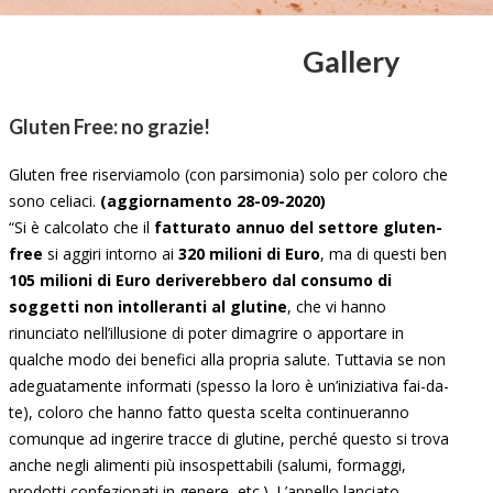
Gallery
Gluten Free: no grazie!
Gluten free riserviamolo (con parsimonia) solo per coloro che
sono celiaci.
(aggiornamento 28-09-2020)
“Si è calcolato che il
fatturato annuo del settore gluten-
free
si aggiri intorno ai
320 milioni di Euro
, ma di questi ben
105 milioni di Euro deriverebbero dal consumo di
soggetti non intolleranti al glutine
, che vi hanno
rinunciato nell’illusione di poter dimagrire o apportare in
qualche modo dei benefici alla propria salute. Tuttavia se non
adeguatamente informati (spesso la loro è un’iniziativa fai-da-
te), coloro che hanno fatto questa scelta continueranno
comunque ad ingerire tracce di glutine, perché questo si trova
anche negli alimenti più insospettabili (salumi, formaggi,
prodotti confezionati in genere, etc.). L’appello lanciato