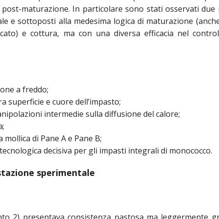
o post-maturazione. In particolare sono stati osservati due 
ale e sottoposti alla medesima logica di maturazione (anch
ato) e cottura, ma con una diversa efficacia nel control
ione a freddo;
a superficie e cuore dell’impasto;
anipolazioni intermedie sulla diffusione del calore;
a;
la mollica di Pane A e Pane B;
e tecnologica decisiva per gli impasti integrali di monococco.
tazione sperimentale
nto 2)
presentava consistenza pastosa ma leggermente g