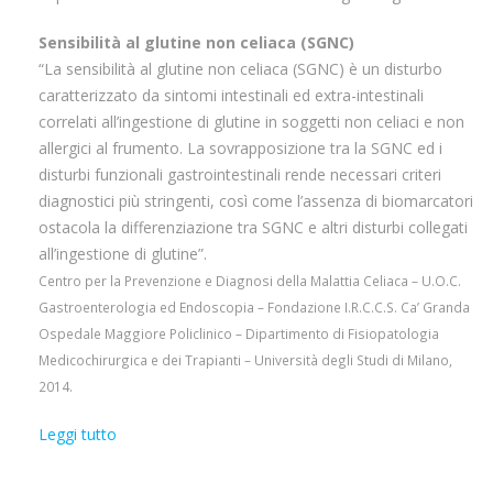
Sensibilità al glutine non celiaca (SGNC)
“La sensibilità al glutine non celiaca (SGNC) è un disturbo
caratterizzato da sintomi intestinali ed extra-intestinali
correlati all’ingestione di glutine in soggetti non celiaci e non
allergici al frumento. La sovrapposizione tra la SGNC ed i
disturbi funzionali gastrointestinali rende necessari criteri
diagnostici più stringenti, così come l’assenza di biomarcatori
ostacola la differenziazione tra SGNC e altri disturbi collegati
all’ingestione di glutine”.
Centro per la Prevenzione e Diagnosi della Malattia Celiaca – U.O.C.
Gastroenterologia ed Endoscopia – Fondazione I.R.C.C.S. Ca’ Granda
Ospedale Maggiore Policlinico – Dipartimento di Fisiopatologia
Medicochirurgica e dei Trapianti – Università degli Studi di Milano,
2014.
Leggi tutto