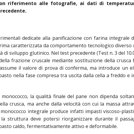
con riferimento alle fotografie, ai dati di temperatur
precedente.
imentali dedicate alla panificazione con farina integrale 
ima caratterizzata da comportamento tecnologico diverso 
 di sviluppo glutinico. Nel test precedente (Test n. 3 del 10.
 della frazione cruscale mediante sostituzione della crusca 
6 assume il valore di prova di conferma, ma introduce un 
impasto nella fase compresa tra uscita dalla cella a freddo e 
 di monococco, la qualità finale del pane non dipenda soltan
lla crusca, ma anche dalla velocità con cui la massa attra
l monococco integrale produce infatti impasti viscoso-plasti
e la struttura deve potersi riorganizzare durante il pass
asto caldo, fermentativamente attivo e deformabile.