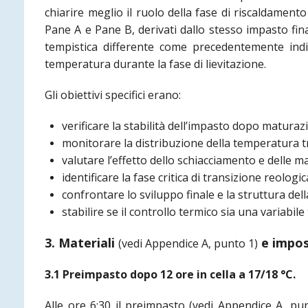
chiarire meglio il ruolo della fase di riscaldament
Pane A e Pane B, derivati dallo stesso impasto fin
tempistica differente come precedentemente indic
temperatura durante la fase di lievitazione.
Gli obiettivi specifici erano:
verificare la stabilità dell’impasto dopo maturaz
monitorare la distribuzione della temperatura tr
valutare l’effetto dello schiacciamento e delle m
identificare la fase critica di transizione reologic
confrontare lo sviluppo finale e la struttura del
stabilire se il controllo termico sia una variabil
3. Materiali
e impos
(vedi Appendice A, punto 1)
3.1 Preimpasto dopo 12 ore in cella a 17/18 °C.
Alle ore 6:30 il preimpasto
(vedi Appendice A, pu