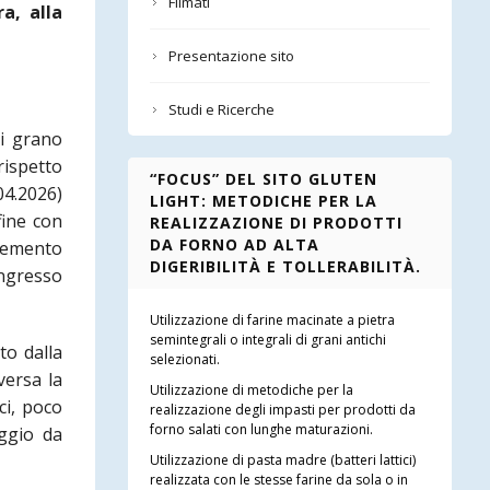
Filmati
a, alla
Presentazione sito
Studi e Ricerche
di grano
rispetto
“FOCUS” DEL SITO GLUTEN
04.2026)
LIGHT: METODICHE PER LA
fine con
REALIZZAZIONE DI PRODOTTI
DA FORNO AD ALTA
elemento
DIGERIBILITÀ E TOLLERABILITÀ.
ingresso
Utilizzazione di farine macinate a pietra
semintegrali o integrali di grani antichi
to dalla
selezionati.
versa la
Utilizzazione di metodiche per la
ci, poco
realizzazione degli impasti per prodotti da
forno salati con lunghe maturazioni.
aggio da
Utilizzazione di pasta madre (batteri lattici)
realizzata con le stesse farine da sola o in