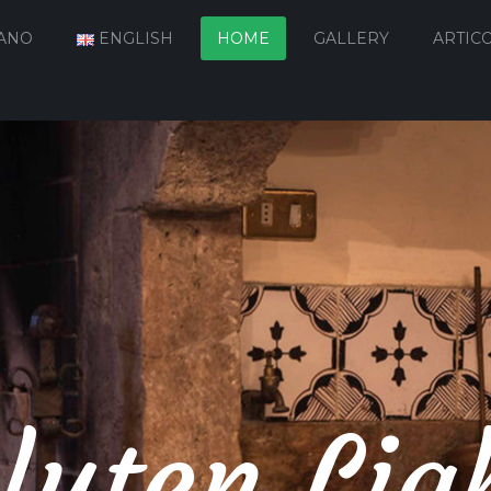
IANO
ENGLISH
HOME
GALLERY
ARTICO
luten Lig