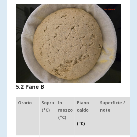
5.2 Pane B
Orario
Sopra
In
Piano
Superficie /
(°C)
mezzo
caldo
note
(°C)
(°C)