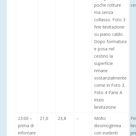
poche rotture
ce
ma senza
collasso. Foto 3
fine lievitazione
su piano caldo.
Dopo formatura
e posa nel
cestino la
superficie
rimane
sostanzialmente
come in Foto 3.
Foto 4 Pane A
inizio
lievitazione
23:00 –
21,0
23,8
–
Molto
Fi
prima di
disomogenea
lie
infornare
con evidenti
pr