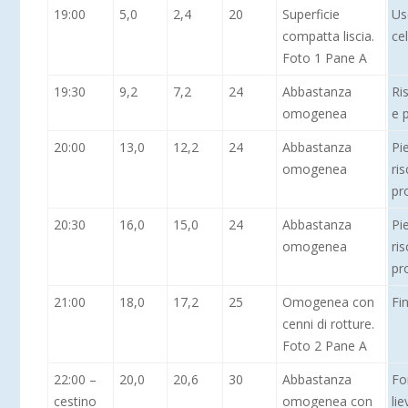
19:00
5,0
2,4
20
Superficie
Us
compatta liscia.
cel
Foto 1 Pane A
19:30
9,2
7,2
24
Abbastanza
Ri
omogenea
e 
20:00
13,0
12,2
24
Abbastanza
Pi
omogenea
ri
pr
20:30
16,0
15,0
24
Abbastanza
Pi
omogenea
ri
pr
21:00
18,0
17,2
25
Omogenea con
Fi
cenni di rotture.
Foto 2 Pane A
22:00 –
20,0
20,6
30
Abbastanza
Fo
cestino
omogenea con
lie