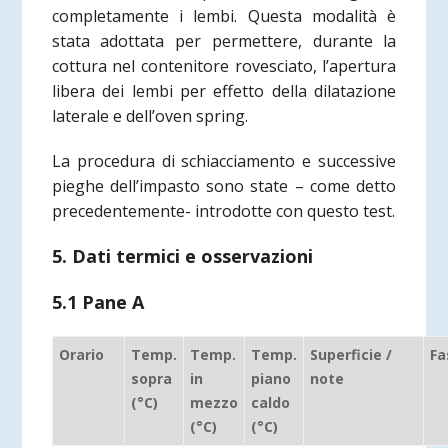
completamente i lembi. Questa modalità è
stata adottata per permettere, durante la
cottura nel contenitore rovesciato, l’apertura
libera dei lembi per effetto della dilatazione
laterale e dell’oven spring.
La procedura di schiacciamento e successive
pieghe dell’impasto sono state – come detto
precedentemente- introdotte con questo test.
5. Dati termici e osservazioni
5.1 Pane A
Orario
Temp.
Temp.
Temp.
Superficie /
Fa
sopra
in
piano
note
(°C)
mezzo
caldo
(°C)
(°C)