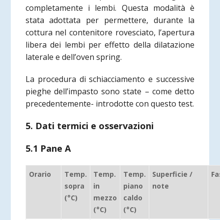
completamente i lembi. Questa modalità è
stata adottata per permettere, durante la
cottura nel contenitore rovesciato, l’apertura
libera dei lembi per effetto della dilatazione
laterale e dell’oven spring.
La procedura di schiacciamento e successive
pieghe dell’impasto sono state – come detto
precedentemente- introdotte con questo test.
5. Dati termici e osservazioni
5.1 Pane A
Orario
Temp.
Temp.
Temp.
Superficie /
Fa
sopra
in
piano
note
(°C)
mezzo
caldo
(°C)
(°C)