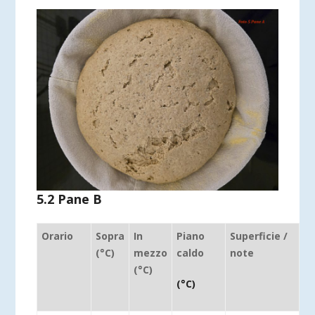
5.2 Pane B
Orario
Sopra
In
Piano
Superficie /
(°C)
mezzo
caldo
note
(°C)
(°C)