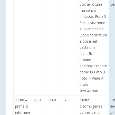
poche rotture
ce
ma senza
collasso. Foto 3
fine lievitazione
su piano caldo.
Dopo formatura
e posa nel
cestino la
superficie
rimane
sostanzialmente
come in Foto 3.
Foto 4 Pane A
inizio
lievitazione
23:00 –
21,0
23,8
–
Molto
Fi
prima di
disomogenea
lie
infornare
con evidenti
pr