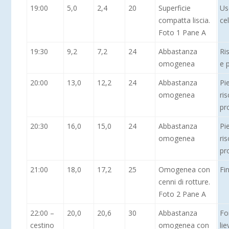
19:00
5,0
2,4
20
Superficie
Us
compatta liscia.
cel
Foto 1 Pane A
19:30
9,2
7,2
24
Abbastanza
Ri
omogenea
e 
20:00
13,0
12,2
24
Abbastanza
Pi
omogenea
ri
pr
20:30
16,0
15,0
24
Abbastanza
Pi
omogenea
ri
pr
21:00
18,0
17,2
25
Omogenea con
Fi
cenni di rotture.
Foto 2 Pane A
22:00 –
20,0
20,6
30
Abbastanza
Fo
cestino
omogenea con
lie