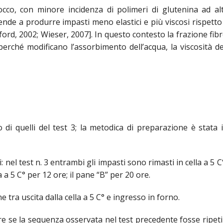
cco, con minore incidenza di polimeri di glutenina ad a
ende a produrre impasti meno elastici e più viscosi rispetto 
rd, 2002; Wieser, 2007]. In questo contesto la frazione fibr
ché modificano l’assorbimento dell’acqua, la viscosità de
 di quelli del test 3; la metodica di preparazione è stata i
: nel test n. 3 entrambi gli impasti sono rimasti in cella a 5 
a a 5 C° per 12 ore; il pane “B” per 20 ore.
 tra uscita dalla cella a 5 C° e ingresso in forno.
are se la sequenza osservata nel test precedente fosse ripetib