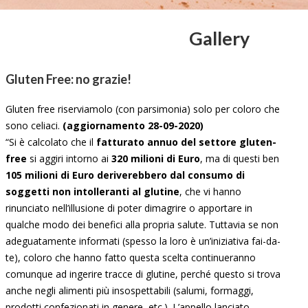
Gallery
Gluten Free: no grazie!
Gluten free riserviamolo (con parsimonia) solo per coloro che
sono celiaci.
(aggiornamento 28-09-2020)
“Si è calcolato che il
fatturato annuo del settore gluten-
free
si aggiri intorno ai
320 milioni di Euro
, ma di questi ben
105 milioni di Euro deriverebbero dal consumo di
soggetti non intolleranti al glutine
, che vi hanno
rinunciato nell’illusione di poter dimagrire o apportare in
qualche modo dei benefici alla propria salute. Tuttavia se non
adeguatamente informati (spesso la loro è un’iniziativa fai-da-
te), coloro che hanno fatto questa scelta continueranno
comunque ad ingerire tracce di glutine, perché questo si trova
anche negli alimenti più insospettabili (salumi, formaggi,
prodotti confezionati in genere, etc.). L’appello lanciato