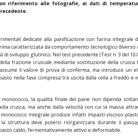
con riferimento alle fotografie, ai dati di temperatur
precedente.
imentali dedicate alla panificazione con farina integrale 
ima caratterizzata da comportamento tecnologico diverso 
 di sviluppo glutinico. Nel test precedente (Test n. 3 del 10.
 della frazione cruscale mediante sostituzione della crusca 
6 assume il valore di prova di conferma, ma introduce un 
impasto nella fase compresa tra uscita dalla cella a freddo e 
 di monococco, la qualità finale del pane non dipenda soltan
lla crusca, ma anche dalla velocità con cui la massa attra
l monococco integrale produce infatti impasti viscoso-plasti
e la struttura deve potersi riorganizzare durante il pass
asto caldo, fermentativamente attivo e deformabile.