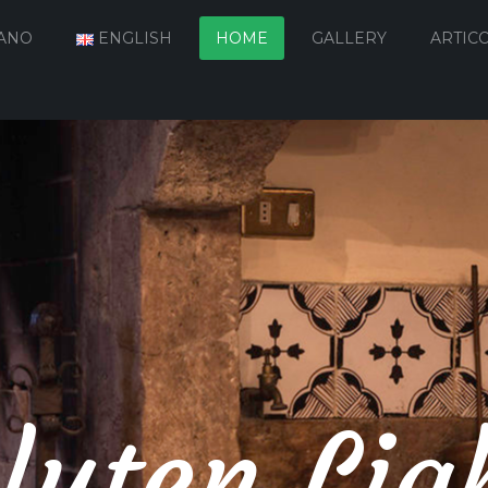
IANO
ENGLISH
HOME
GALLERY
ARTICO
luten Lig