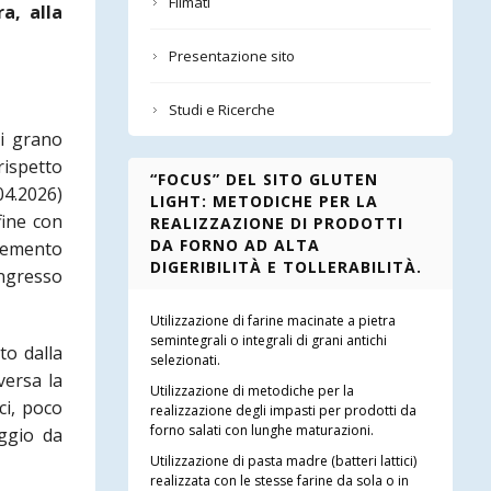
Filmati
a, alla
Presentazione sito
Studi e Ricerche
di grano
rispetto
“FOCUS” DEL SITO GLUTEN
04.2026)
LIGHT: METODICHE PER LA
fine con
REALIZZAZIONE DI PRODOTTI
DA FORNO AD ALTA
elemento
DIGERIBILITÀ E TOLLERABILITÀ.
ingresso
Utilizzazione di farine macinate a pietra
semintegrali o integrali di grani antichi
to dalla
selezionati.
versa la
Utilizzazione di metodiche per la
ci, poco
realizzazione degli impasti per prodotti da
forno salati con lunghe maturazioni.
aggio da
Utilizzazione di pasta madre (batteri lattici)
realizzata con le stesse farine da sola o in