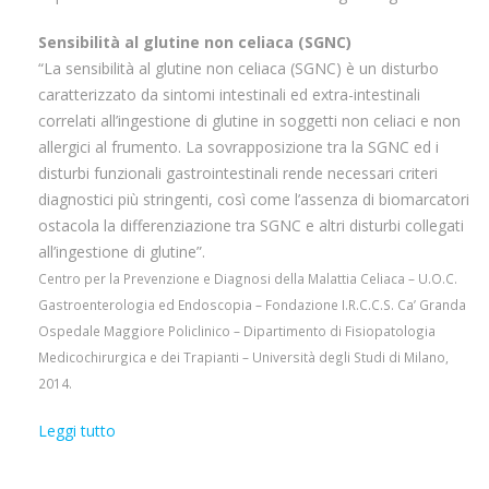
Sensibilità al glutine non celiaca (SGNC)
“La sensibilità al glutine non celiaca (SGNC) è un disturbo
caratterizzato da sintomi intestinali ed extra-intestinali
correlati all’ingestione di glutine in soggetti non celiaci e non
allergici al frumento. La sovrapposizione tra la SGNC ed i
disturbi funzionali gastrointestinali rende necessari criteri
diagnostici più stringenti, così come l’assenza di biomarcatori
ostacola la differenziazione tra SGNC e altri disturbi collegati
all’ingestione di glutine”.
Centro per la Prevenzione e Diagnosi della Malattia Celiaca – U.O.C.
Gastroenterologia ed Endoscopia – Fondazione I.R.C.C.S. Ca’ Granda
Ospedale Maggiore Policlinico – Dipartimento di Fisiopatologia
Medicochirurgica e dei Trapianti – Università degli Studi di Milano,
2014.
Leggi tutto