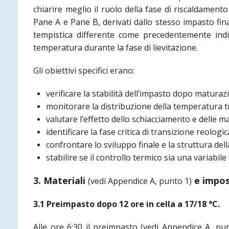
chiarire meglio il ruolo della fase di riscaldament
Pane A e Pane B, derivati dallo stesso impasto fin
tempistica differente come precedentemente indic
temperatura durante la fase di lievitazione.
Gli obiettivi specifici erano:
verificare la stabilità dell’impasto dopo maturaz
monitorare la distribuzione della temperatura tr
valutare l’effetto dello schiacciamento e delle m
identificare la fase critica di transizione reologic
confrontare lo sviluppo finale e la struttura del
stabilire se il controllo termico sia una variabil
3. Materiali
e impos
(vedi Appendice A, punto 1)
3.1 Preimpasto dopo 12 ore in cella a 17/18 °C.
Alle ore 6:30 il preimpasto
(vedi Appendice A, pu