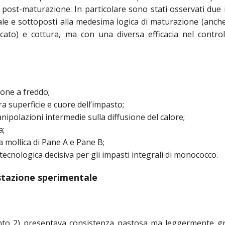
o post-maturazione. In particolare sono stati osservati due 
ale e sottoposti alla medesima logica di maturazione (anch
ato) e cottura, ma con una diversa efficacia nel control
ione a freddo;
a superficie e cuore dell’impasto;
anipolazioni intermedie sulla diffusione del calore;
a;
la mollica di Pane A e Pane B;
e tecnologica decisiva per gli impasti integrali di monococco.
tazione sperimentale
nto 2)
presentava consistenza pastosa ma leggermente g