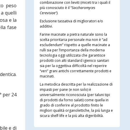
combinazione con lieviti (miceti tra i quali il
lto peso
più conosciuto è il “
Saccharomyces
a quelli
Cerevisiae”).
osa e la
Esclusione tassativa di miglioratori e/o
additivi.
lla fase
Farine macinate a pietra naturale sono la
scelta prioritaria personale ma non è “ad
escludendum” rispetto a quelle macinate a
rulli sia per l’importanza della moderna
tecnologia oggi utilizzata che garantisce
prodotti con alti standard igienico sanitari
sia per la oggettiva difficoltà nel reperire
“veri” grani antichi correttamente prodotti e
dentica.
macinati.
La metodica descritta per la realizzazione di
impasti per pane (e non solo) è
C° per 24
universalmente riconosciuta (per taluni tipi
di prodotti da forno salati) come quella in
grado di conferire al prodotto finito le
migliori qualità organolettiche, la più lunga e
sicura shelf-life e la più alta digeribilità.
ile e di