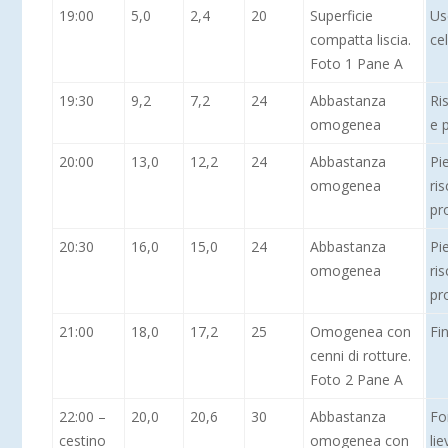
19:00
5,0
2,4
20
Superficie
Us
compatta liscia.
cel
Foto 1 Pane A
19:30
9,2
7,2
24
Abbastanza
Ri
omogenea
e 
20:00
13,0
12,2
24
Abbastanza
Pi
omogenea
ri
pr
20:30
16,0
15,0
24
Abbastanza
Pi
omogenea
ri
pr
21:00
18,0
17,2
25
Omogenea con
Fi
cenni di rotture.
Foto 2 Pane A
22:00 –
20,0
20,6
30
Abbastanza
Fo
cestino
omogenea con
lie