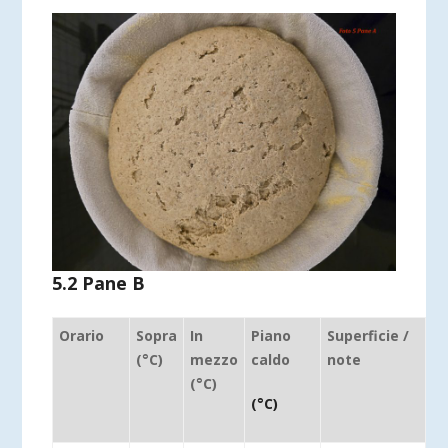
5.2 Pane B
Orario
Sopra
In
Piano
Superficie /
(°C)
mezzo
caldo
note
(°C)
(°C)