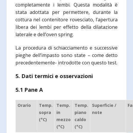
completamente i lembi. Questa modalità è
stata adottata per permettere, durante la
cottura nel contenitore rovesciato, l’apertura
libera dei lembi per effetto della dilatazione
laterale e dell’oven spring.
La procedura di schiacciamento e successive
pieghe dell’impasto sono state – come detto
precedentemente- introdotte con questo test.
5. Dati termici e osservazioni
5.1 Pane A
Orario
Temp.
Temp.
Temp.
Superficie /
Fa
sopra
in
piano
note
(°C)
mezzo
caldo
(°C)
(°C)