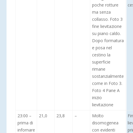
poche rotture
ce
ma senza
collasso. Foto 3
fine lievitazione
su piano caldo.
Dopo formatura
e posa nel
cestino la
superficie
rimane
sostanzialmente
come in Foto 3.
Foto 4 Pane A
inizio
lievitazione
23:00 –
21,0
23,8
–
Molto
Fi
prima di
disomogenea
lie
infornare
con evidenti
pr