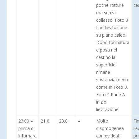
poche rotture
ce
ma senza
collasso. Foto 3
fine lievitazione
su piano caldo.
Dopo formatura
e posa nel
cestino la
superficie
rimane
sostanzialmente
come in Foto 3.
Foto 4 Pane A
inizio
lievitazione
23:00 –
21,0
23,8
–
Molto
Fi
prima di
disomogenea
lie
infornare
con evidenti
pr