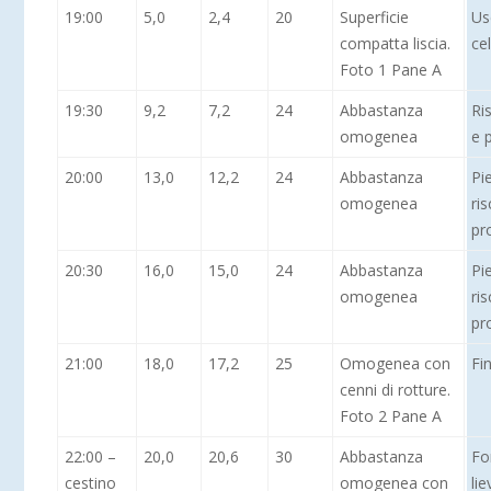
19:00
5,0
2,4
20
Superficie
Us
compatta liscia.
cel
Foto 1 Pane A
19:30
9,2
7,2
24
Abbastanza
Ri
omogenea
e 
20:00
13,0
12,2
24
Abbastanza
Pi
omogenea
ri
pr
20:30
16,0
15,0
24
Abbastanza
Pi
omogenea
ri
pr
21:00
18,0
17,2
25
Omogenea con
Fi
cenni di rotture.
Foto 2 Pane A
22:00 –
20,0
20,6
30
Abbastanza
Fo
cestino
omogenea con
lie