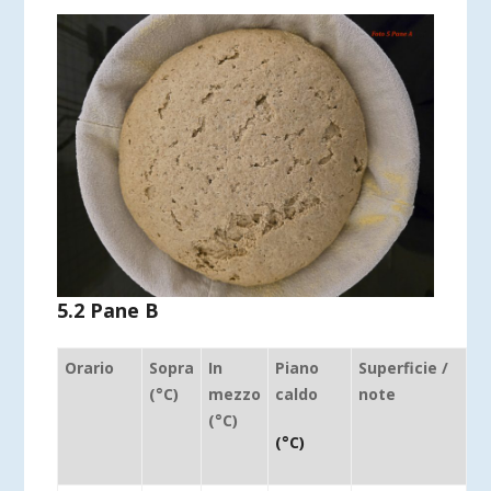
5.2 Pane B
Orario
Sopra
In
Piano
Superficie /
(°C)
mezzo
caldo
note
(°C)
(°C)