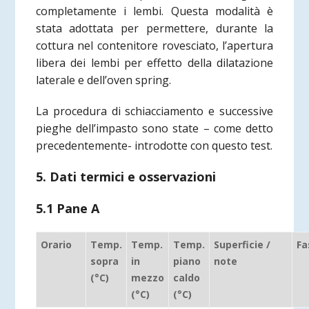
completamente i lembi. Questa modalità è
stata adottata per permettere, durante la
cottura nel contenitore rovesciato, l’apertura
libera dei lembi per effetto della dilatazione
laterale e dell’oven spring.
La procedura di schiacciamento e successive
pieghe dell’impasto sono state – come detto
precedentemente- introdotte con questo test.
5. Dati termici e osservazioni
5.1 Pane A
Orario
Temp.
Temp.
Temp.
Superficie /
Fa
sopra
in
piano
note
(°C)
mezzo
caldo
(°C)
(°C)